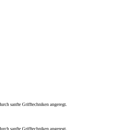
urch sanfte Grifftechniken angeregt.
urch sanfte Grifftechniken angeregt.