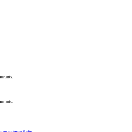
urants.
urants.
eine externe Seite