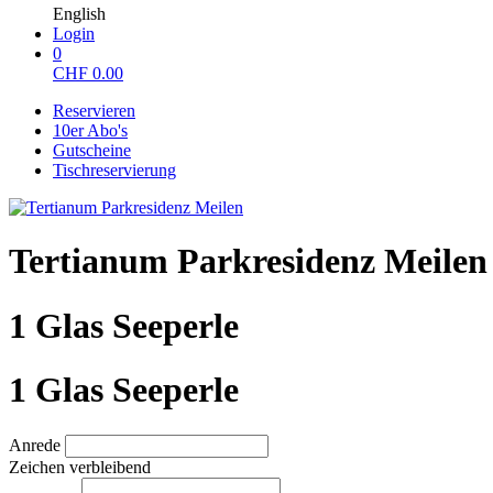
English
Login
0
CHF
0.00
Reservieren
10er Abo's
Gutscheine
Tischreservierung
Tertianum Parkresidenz Meilen
1 Glas Seeperle
1 Glas Seeperle
Anrede
Zeichen verbleibend